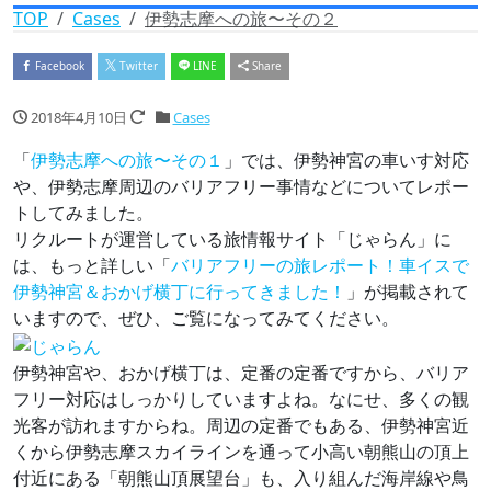
TOP
Cases
伊勢志摩への旅〜その２
Facebook
Twitter
LINE
Share
2018年4月10日
Cases
「
伊勢志摩への旅〜その１
」では、伊勢神宮の車いす対応
や、伊勢志摩周辺のバリアフリー事情などについてレポー
トしてみました。
リクルートが運営している旅情報サイト「じゃらん」に
は、もっと詳しい「
バリアフリーの旅レポート！車イスで
伊勢神宮＆おかげ横丁に行ってきました！
」が掲載されて
いますので、ぜひ、ご覧になってみてください。
伊勢神宮や、おかげ横丁は、定番の定番ですから、バリア
フリー対応はしっかりしていますよね。なにせ、多くの観
光客が訪れますからね。周辺の定番でもある、伊勢神宮近
くから伊勢志摩スカイラインを通って小高い朝熊山の頂上
付近にある「朝熊山頂展望台」も、入り組んだ海岸線や鳥