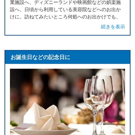
業施設へ、ディズニーランドや映画館などの娯楽施
設へ、日頃から利用している美容院などへのお出か
けに、訪ねてみたいところ何処へのお出かけでも、
ウィルゴをご利用いただけます。
続きを表示
行き先に応じて、バリアフリー対応状況を事前確認
しますので、当日、スムーズに現地での時間をお過
ごしいただいています。また、東京から列車や飛行
お誕生日などの記念日に
機を使ってお出かけされる方へは、東京駅や羽田空
港各ターミナルまでお送りしています。各交通機関
はバリアフリー対応がなされていますが、より安全
かつ移動距離の短い乗降場所へご案内しています。
例えば、東京駅では、化粧室も併設された車いす専
用待合所のある丸の内南口は、駅到着から新幹線な
どへのご乗車までの間、ゆっくりと出発までの時間
を過ごしていただけます。
また、東京へ来られる方々へも対応させてもらって
います。車いすをご利用のお母様と一緒に羽田空港
に到着されたご家族の2泊3日の東京滞在中、ご要望