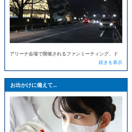
のもとへお迎えに伺い、現地でご家族がサプライズ
的なお迎えをされる…といった演出のお手伝いもさせ
ていただきます。また、ご要望いただければ、車内
に飲み物・お花・お好きな音楽などをご用意して、
目的地までの乗車が、よりリラックスしたものとな
るよう配慮させていただきますので、なんなりとご
希望をお聞かせください。
アリーナ会場で開催されるファンミーティング、ド
ーム会場で開催されるビックコンサート、新橋演舞
続きを表示
場や劇団四季自由劇場などでの公演観劇、J-リーグ
や大相撲などのスポーツ観戦などにご利用いただい
ています。都内ご自宅から会場へ向かわれる方はも
お出かけに備えて…
ちろんのこと、新幹線で東京駅へ到着された方を会
場までお送りすることもあります。車いすをご利用
の方がコンサートや観劇へ出かけられる際には、少
なからず、会場や主催者との事前確認が必要になる
場合があります。特に、大規模会場の場合は、事前
に入場動線を確認し、車いすご利用の方が安全かつ
スムーズに会場へ入ることができるよう配慮してい