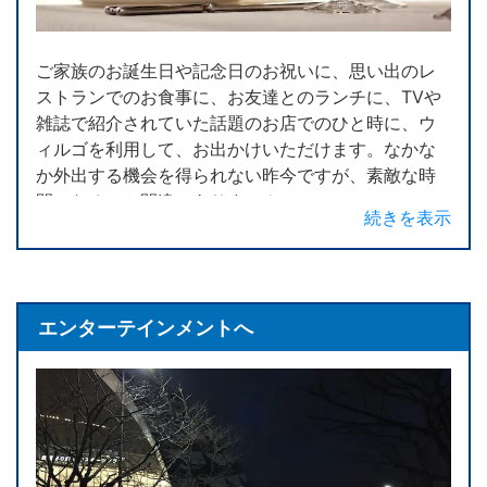
のあった目的地を周遊するプランでお手伝いさせて
もらいました。このようなケースでは、時間制料金
ご家族のお誕生日や記念日のお祝いに、思い出のレ
をお使いいただき、いろいろな場所へ訪れていただ
ストランでのお食事に、お友達とのランチに、TVや
くことができます。季節によっては、桜や紅葉を車
雑誌で紹介されていた話題のお店でのひと時に、ウ
窓から楽しむドライブもリフレッシュできるひと時
ィルゴを利用して、お出かけいただけます。なかな
になりますね。
か外出する機会を得られない昨今ですが、素敵な時
もちろん、ご旅行にも対応させてもらっています。
間になること間違いありません。
続きを表示
連携している旅行代理店が手配してくれるバリアフ
ご家族がご一緒とはいえ、初めて利用されるレスト
リー対応宿泊施設への移動や周遊、ご希望の目的地
ランなどでは、施設内バリアフリー対応や、安全に
やご要望をお知らせください。伊勢神宮だって行け
乗降いただくき、スムーズに店内へ移動していただ
ちゃいます！
くための車両停車位置などが気になりますよね。ウ
エンターテインメントへ
ィルゴが、ご利用者様に代わって、レストランや施
設との事前確認しますので、ご安心ください。
また、ご家族で集まられる場合、介助が必要な方と
ご家族が別々の場所から目的地へ出発されるケース
も多いかと思いますが、ウィルゴが介助が必要な方