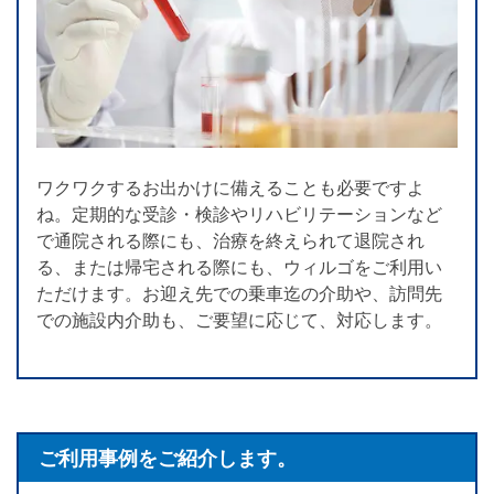
ます。
コンサートや観劇のみならず、ブルーノート東京
や、ビルボードライブ東京のように、車いすご利用
の方がストレス無くライブを楽しんでいただけるよ
う体制を整えておられる会場も増えてきています。
どのような公演も、夜公演の場合は、どうしても終
ワクワクするお出かけに備えることも必要ですよ
演後の帰宅の負荷は高くなります。公演の興奮と余
ね。定期的な受診・検診やリハビリテーションなど
韻を楽しみながら、リラックスしてご自宅やホテル
で通院される際にも、治療を終えられて退院され
へお戻りいただけるよう、ウィルゴがお手伝いさせ
る、または帰宅される際にも、ウィルゴをご利用い
ていただきます。
ただけます。お迎え先での乗車迄の介助や、訪問先
での施設内介助も、ご要望に応じて、対応します。
ご利用事例をご紹介します。