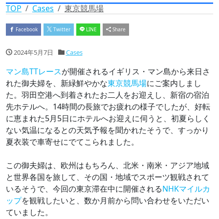
TOP
Cases
東京競馬場
Facebook
Twitter
LINE
Share
2024年5月7日
Cases
マン島TTレース
が開催されるイギリス・マン島から来日さ
れた御夫婦を、新緑鮮やかな
東京競馬場
にご案内しまし
た。羽田空港へ到着されたお二人をお迎えし、新宿の宿泊
先ホテルへ。14時間の長旅でお疲れの様子でしたが、好転
に恵まれた5月5日にホテルへお迎えに伺うと、初夏らしく
ない気温になるとの天気予報を聞かれたそうで、すっかり
夏衣装で車寄せにでてこられました。
この御夫婦は、欧州はもちろん、北米・南米・アジア地域
と世界各国を旅して、その国・地域でスポーツ観戦されて
いるそうで、今回の東京滞在中に開催される
NHKマイルカ
ップ
を観戦したいと、数か月前から問い合わせをいただい
ていました。