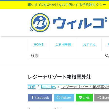
車いすでのお出かけをお手伝いする予約制タクシー
HOME
ご利用事例
おすすめ
レジーナリゾート箱根雲外荘
TOP
facilities
レジーナリゾート箱根雲外
Facebook
Twitter
LINE
Shar