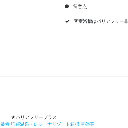
留意点
客室浴槽はパリアフリー
！
★バリアフリープラス
高齢者
強羅温泉・レジーナリゾート箱根 雲外荘