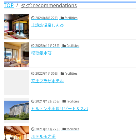
TOP
タグ:
recommendations
2024年8月22日
facilities
上諏訪温泉しんゆ
2023年11月26日
facilities
稲取銀水荘
2022年1月30日
facilities
京王プラザホテル
2021年12月26日
facilities
ヒルトン小田原リゾート＆スパ
2021年11月22日
facilities
ホテル玉之湯