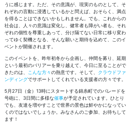
うに感じます。ただ、その意識が、現実のものとして、そ
れぞれの言動に浸透しているかと問えば、おそらく、満点
を得ることはできないかもしれません。でも、これからの
社会は、人々の意識は変化し、健常者も障がい者も、それ
ぞれの個性を尊重しあって、分け隔てない日常に移り変わ
ってゆく契機となる、そんな願いと期待を込めて、このイ
ベントが開催されます。
このイベントを、昨年初冬から企画し、仲間を募り、延期
という最初のバリアーを乗り越えて、今日に至ることがで
きたのは、
こんな方々
の熱意です。そして、
クラウドファ
ンディング
でサポートしてくれている支援者の方々です。
5月27日（金）13時にスタートする錦糸町でのパレードを
号砲に、3日間に多様な
催事
が予定されています。ひとり
でも、友達を増やすことで世界の景色は鮮やかになってい
くのではないでしょうか。みなさんのご参加、お待ちして
ます！