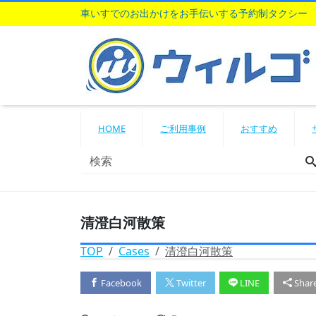
車いすでのお出かけをお手伝いする予約制タクシー
HOME
ご利用事例
おすすめ
清澄白河散策
TOP
Cases
清澄白河散策
Facebook
Twitter
LINE
Shar