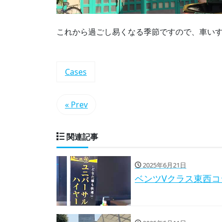
これから過ごし易くなる季節ですので、車い
Cases
« Prev
関連記事
2025年6月21日
ベンツVクラス東西コ