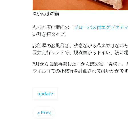
©かんぽの宿
もっと広い室内の「
ブローバス付エグゼクテ
い引き戸タイプ。
お部屋のお風呂は、残念ながら温泉ではない
天井走行リフトで、脱衣室からトイレ、洗い
6月から営業再開した「かんぽの宿 青梅」。
ウィルゴでの小旅行を計画されてはいかがで
update
« Prev