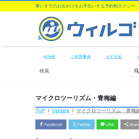
車いすでのお出かけをお手伝いする予約制タクシー
HOME
ご利用事例
おすすめ
マイクロツーリズム・青梅編
TOP
Update
マイクロツーリズム・青梅
Facebook
Twitter
LINE
Shar