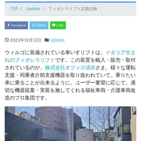
TOP
Update
フィオレラリフト定期点検
Facebook
Twitter
LINE
2022年12月12日
Update
ウィルゴに装備されている車いすリフトは、
イタリア生ま
れのフィオレラリフト
です。この装置を輸入・販売・取付
されているのが、
株式会社オフィス清水
さま。様々な運転
支援・同乗者介助支援機器を取り扱われていて、乗りたい
車に乗ることが出来るように、ユーザー要望に応じて、適
切な機器提案・実装を施してくれる福祉車両・介護車両改
造のプロ集団です。